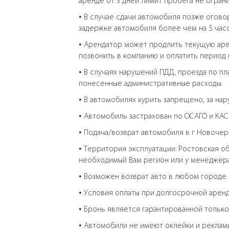
аренде от 3 дней лимит пробега не огран
• В случае сдачи автомобиля позже огово
задержке автомобиля более чем на 5 часов
• Арендатор может продлить текущую арен
позвонить в компанию и оплатить период 
• В случаях нарушений ПДД, проезда по п
понесенные административные расходы.
• В автомобилях курить запрещено, за н
• Автомобиль застрахован по ОСАГО и КАС
• Подача/возврат автомобиля в г Новочерка
• Территория эксплуатации: Ростовская 
необходимый Вам регион или у менеджера
• Возможен возврат авто в любом городе 
• Условия оплаты при долгосрочной аренд
• Бронь является гарантированной только
• Автомобили не имеют оклейки и рекламы