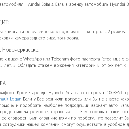
автомобиля Hyundai Solaris. Взяв в аренду автомобиль Hyundai
ДИТ:
тифункциональное рулевое колесо, климат — контроль, 2 режима
рковки, камера заднего вида, тонировка.
Г. Новочеркасске.
е к выдаче WhatsApp или Telegram фото паспорта (страница с 
25 лет. 3. Обладать стажем вождения категории В от 5-х лет. 
ВА:
орт. Кроме аренды Hyundai Solaris авто прокат 100RENT пр
nault Logan
Если у Вас возникли вопросы или Вы не знаете как
помочь и подобрать наиболее подходящий вариант авто. Взяв
О предстоящем ремонте, страховке — Вам сообщат наши сотр
ранее оговоренными ограничениями по пробегу, что позволит 
 сотрудники нашей компании смогут осуществить в удобное д