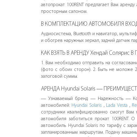
автопрокат 100RENT предлагает Вам аренду 
просторным салоном.
В КОМПЛЕКТАЦИЮ АВТОМОБИЛЯ ВХО
Аудиосистема, Bluetooth и навигатор, муль
и обогрев наружных зеркал, задний датчик па
КАК ВЗЯТЬ В АРЕНДУ Хендай Солярис В 
1. Вам необходимо отправить на согласовани
(фото с обоих сторон). 2. Быть не моложе 
залоговой суммы.
АРЕНДА Hyundai Solaris — ПРЕИМУЩЕСТ
— Узнаваемый бренд — Надежность — Комф
автомобилей:
Hyundai Solaris
,
Lada Vesta
,
Re
сотрудники квалифицированно смогут Вам 
автомобиля заботиться прокат 100RENT. 
автомобиль Hyundai Solaris по тарифу с за
запланированным маршрутам. Подачу машины