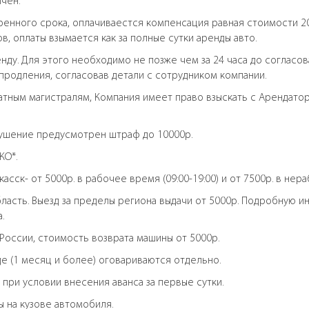
ичен.
ренного срока, оплачиваестся компенсация равная стоимости 20
, оплаты взымается как за полные сутки аренды авто.
ду. Для этого необходимо не позже чем за 24 часа до согласо
продления, согласовав детали с сотрудником компании.
латным магистралям, Компания имеет право взыскать с Арендато
арушение предусмотрен штраф до 10000р.
КО*.
сск- от 5000р. в рабочее время (09:00-19:00) и от 7500р. в нера
область. Выезд за пределы региона выдачи от 5000р. Подробную
.
России, стоимость возврата машины от 5000р.
е (1 месяц и более) оговариваются отдельно.
 при условии внесения аванса за первые сутки.
 на кузове автомобиля.