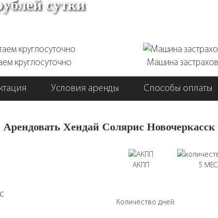
рублей сутки
аем круглосуточно
Машина застрахо
ктация
Условия аренды
Способы оплаты
Арендовать Хендай Солярис Новочеркасск
АКПП
5 МЕС
Количество дней: