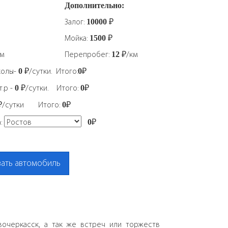
Дополнительно:
Залог:
₽
10000
Мойка:
₽
1500
км
Перепробег:
₽/км
12
колы-
₽/сутки. Итого:
₽
0
0
.р -
₽/сутки. Итого:
₽
0
0
₽/сутки Итого:
₽
0
а:
₽
0
ать автомобиль
вочеркасск, а так же встреч или торжеств