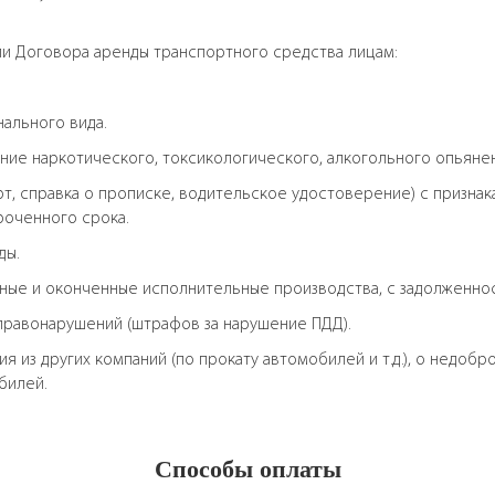
ии Договора аренды транспортного средства лицам:
ального вида.
ние наркотического, токсикологического, алкогольного опьянен
, справка о прописке, водительское удостоверение) с признак
роченного срока.
ды.
ые и оконченные исполнительные производства, с задолженнос
правонарушений (штрафов за нарушение ПДД).
 из других компаний (по прокату автомобилей и т.д.), о недоб
билей.
Способы оплаты