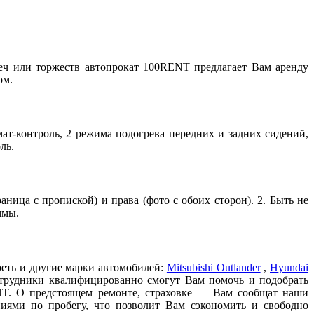
реч или торжеств автопрокат 100RENT предлагает Вам аренду
ом.
мат-контроль, 2 режима подогрева передних и задних сидений,
ль.
ница с пропиской) и права (фото с обоих сторон). 2. Быть не
ммы.
еть и другие марки автомобилей:
Mitsubishi Outlander
,
Hyundai
отрудники квалифицированно смогут Вам помочь и подобрать
ENT. О предстоящем ремонте, страховке — Вам сообщат наши
иями по пробегу, что позволит Вам сэкономить и свободно