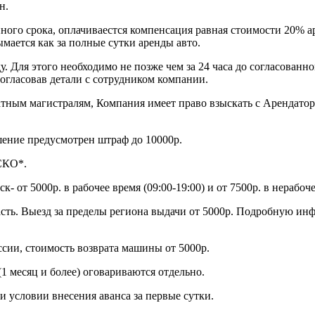
н.
нного срока, оплачиваестся компенсация равная стоимости 20% 
ымается как за полные сутки аренды авто.
. Для этого необходимо не позже чем за 24 часа до согласованн
огласовав детали с сотрудником компании.
атным магистралям, Компания имеет право взыскать с Арендато
шение предусмотрен штраф до 10000р.
СКО*.
- от 5000р. в рабочее время (09:00-19:00) и от 7500р. в нерабоче
ласть. Выезд за пределы региона выдачи от 5000р. Подробную и
ссии, стоимость возврата машины от 5000р.
1 месяц и более) оговариваются отдельно.
и условии внесения аванса за первые сутки.