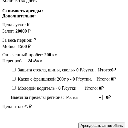
Количество дней:
Стоимость аренды:
Дополнительно:
Цена сутки:
₽
Залог:
20000
₽
За весь период:
₽
Мойка:
1500
₽
Оплаченный пробег:
200
км
Перепробег:
24
₽/км
Защита стекла, шины, сколы-
0
₽/сутки. Итого:
0
₽
Каско с франшизой 200т.р -
0
₽/сутки. Итого:
0
₽
Молодой водитель -
0
₽/сутки Итого:
0
₽
Выезд за пределы региона:
0
₽
Цена итого*:
₽
Арендовать автомобиль